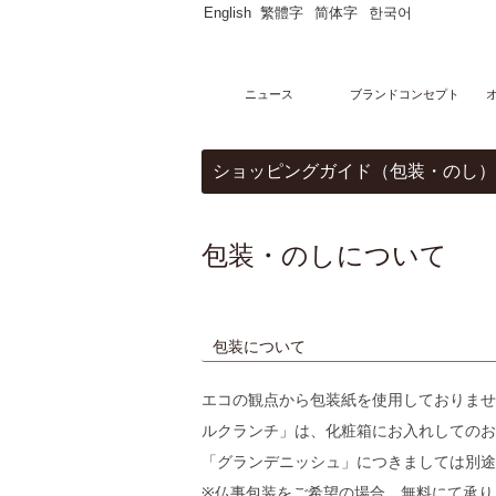
English
繁體字
简体字
한국어
ニュース
ブランドコンセプト
メニュー
ショッピングガイド（包装・のし）
オンラインストア
マーブルデニッシュ
PARTAGERマーブルデニッシュ個包装
マーブルデニッシュ２本３本セット
包装・のしについて
マーブルクルート
ギフトセレクション
ブライダルセレクション
出産内祝い
グランデニッシュ
包装について
ご購入サポート
ショッピングガイド
贈り物豆知識
エコの観点から包装紙を使用しておりませ
レシピ
ルクランチ」は、化粧箱にお入れしてのお
店舗・ギャラリー
グランマーブル祇園本店
「グランデニッシュ」につきましては別途
グランマーブル ファクトリー店
※仏事包装をご希望の場合、無料にて承り