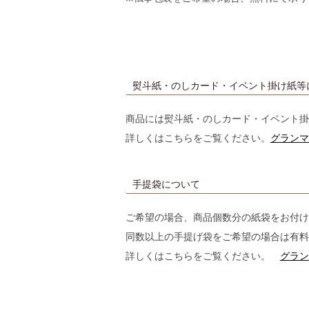
催事カレンダー
直営店のご案内
ギャラリーPARC
グランマーブルについて
ブランドコンセプト
ニュース
会社案内
熨斗紙・のしカード・イベント掛け紙等
会社概要
採用情報
お問い合わせ
商品には熨斗紙・のしカード・イベント掛
特定商取引表記
プライバシーポリシー
詳しくはこちらをご覧ください。
グランマ
手提袋について
ご希望の場合、商品個数分の紙袋をお付け
同数以上の手提げ袋をご希望の場合は有料
詳しくはこちらをご覧ください。
グラン