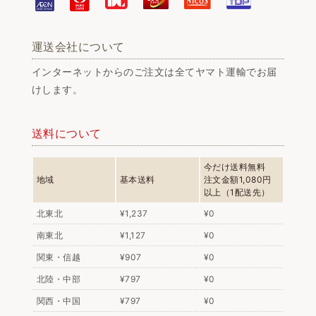
運送会社について
インターネットからのご注文は全てヤマト運輸でお届
けします。
送料について
今だけ送料無料
地域
基本送料
注文金額1,080円
以上（1配送先）
北東北
¥1,237
¥0
南東北
¥1,127
¥0
関東・信越
¥907
¥0
北陸・中部
¥797
¥0
関西・中国
¥797
¥0