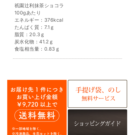
祇園辻利抹茶ショコラ
100gあたり
エネルギー：376kcal
たんぱく質：7.1ｇ
脂質：20.3ｇ
炭水化物：41.2ｇ
食塩相当量：0.83ｇ