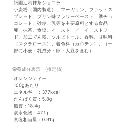
祇園辻利抹茶ショコラ
小麦粉（国内製造）、マーガリン、ファットス
プレッド、プリン味フラワーペースト、準チョ
コレート、砂糖、乳等を主要原料とする食品、
卵、抹茶、食塩、イースト ／ イーストフー
ド、加工でん粉、ソルビトール、香料、甘味料
（スクラロース）、着色料（カロテン）、（一
部に小麦・乳成分・卵・大豆を含む）
栄養成分表示
(推定値)
オレンジティー
100gあたり
エネルギー：377kcal
たんぱく質：5.8g
脂質：18.4g
炭水化物：47.1g
食塩相当量：0.91g