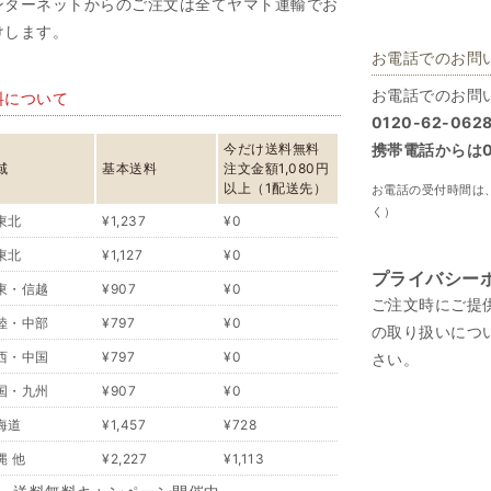
ンターネットからのご注文は全てヤマト運輸でお
けします。
お電話でのお問
お電話でのお問
料について
0120-62-062
今だけ送料無料
携帯電話からは07
域
基本送料
注文金額1,080円
以上（1配送先）
お電話の受付時間は、
く）
東北
¥1,237
¥0
東北
¥1,127
¥0
プライバシー
東・信越
¥907
¥0
ご注文時にご提
陸・中部
¥797
¥0
の取り扱いにつ
西・中国
¥797
¥0
さい。
国・九州
¥907
¥0
海道
¥1,457
¥728
縄 他
¥2,227
¥1,113