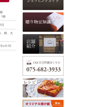
個
 1個
1日
分、卵、大
20×H:10