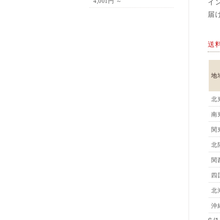
イ
4,001円 ～
届
送
地
北
南
関
北
関
四
北
沖