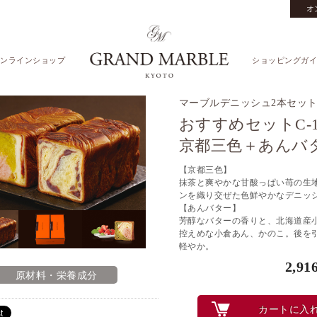
オ
ンラインショップ
ショッピングガイ
マーブルデニッシュ2本セッ
おすすめセットC-1
京都三色＋あんバ
【京都三色】
抹茶と爽やかな甘酸っぱい苺の生
ンを織り交ぜた色鮮やかなデニッ
【あんバター】
芳醇なバターの香りと、北海道産
控えめな小倉あん、かのこ。後を
軽やか。
2,91
原材料・栄養成分
カートに入