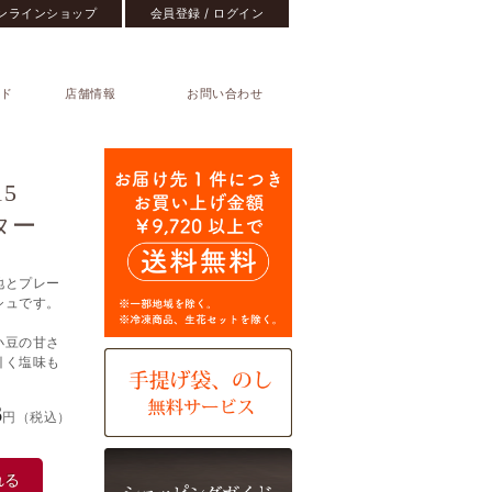
ンラインショップ
会員登録 / ログイン
ド
店舗情報
お問い合わせ
ト
5
ター
地とプレー
シュです。
小豆の甘さ
引く塩味も
6
円（税込）
れる