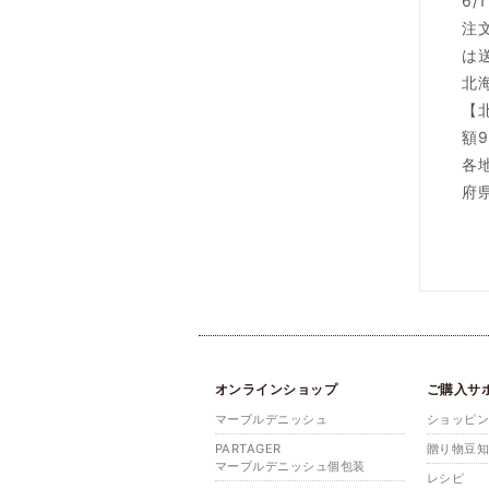
6
注
は
北
【
額9
各
府
オンラインショップ
ご購入サ
マーブルデニッシュ
ショッピ
PARTAGER
贈り物豆
マーブルデニッシュ個包装
レシピ