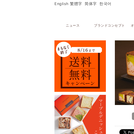
English
繁體字
简体字
한국어
ニュース
ブランドコンセプト
オ
メニュー
オンラインストア
マーブルデニッシュ
PARTAGERマーブルデニッシュ個包装
マーブルデニッシュ２本３本セット
マーブルクルート
ギフトセレクション
ブライダルセレクション
出産内祝い
グランデニッシュ
ご購入サポート
ショッピングガイド
贈り物豆知識
レシピ
店舗・ギャラリー
グランマーブル祇園本店