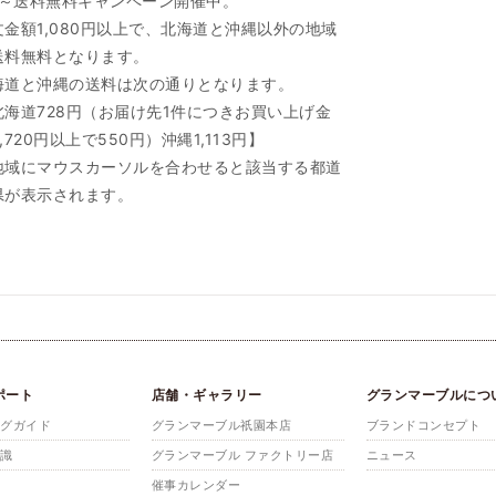
/1～送料無料キャンペーン開催中。
文金額1,080円以上で、北海道と沖縄以外の地域
送料無料となります。
海道と沖縄の送料は次の通りとなります。
北海道728円（お届け先1件につきお買い上げ金
,720円以上で550円）沖縄1,113円】
地域にマウスカーソルを合わせると該当する都道
県が表示されます。
ポート
店舗・ギャラリー
グランマーブルにつ
ングガイド
グランマーブル祇園本店
ブランドコンセプト
知識
グランマーブル ファクトリー店
ニュース
催事カレンダー