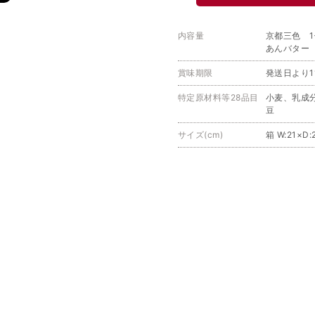
内容量
京都三色 1
あんバター
賞味期限
発送日より1
特定原材料等28品目
小麦、乳成
豆
サイズ(cm)
箱 W:21×D: