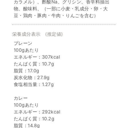
カラメル）、酢酸Na、グリシン、香辛料抽出
物、酸味料、（一部に小麦・乳成分・卵・大
豆・鶏肉・豚肉・牛肉・りんごを含む）
栄養成分表示
(推定値)
プレーン
100gあたり
エネルギー：307kcal
たんぱく質：10.7g
脂質：17.0g
炭水化物：27.9g
食塩相当量：1.27g
カレー
100gあたり
エネルギー：292kcal
たんぱく質：10.2g
脂質：14.8g