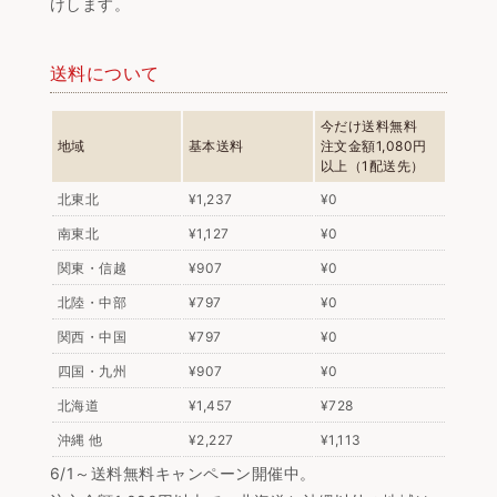
けします。
送料について
今だけ送料無料
地域
基本送料
注文金額1,080円
以上（1配送先）
北東北
¥1,237
¥0
南東北
¥1,127
¥0
関東・信越
¥907
¥0
北陸・中部
¥797
¥0
関西・中国
¥797
¥0
四国・九州
¥907
¥0
北海道
¥1,457
¥728
沖縄 他
¥2,227
¥1,113
6/1～送料無料キャンペーン開催中。