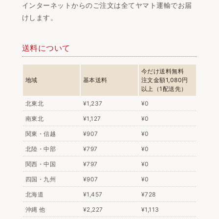
インターネットからのご注文は全てヤマト運輸でお届
けします。
送料について
今だけ送料無料
地域
基本送料
注文金額1,080円
以上（1配送先）
北東北
¥1,237
¥0
南東北
¥1,127
¥0
関東・信越
¥907
¥0
北陸・中部
¥797
¥0
関西・中国
¥797
¥0
四国・九州
¥907
¥0
北海道
¥1,457
¥728
沖縄 他
¥2,227
¥1,113